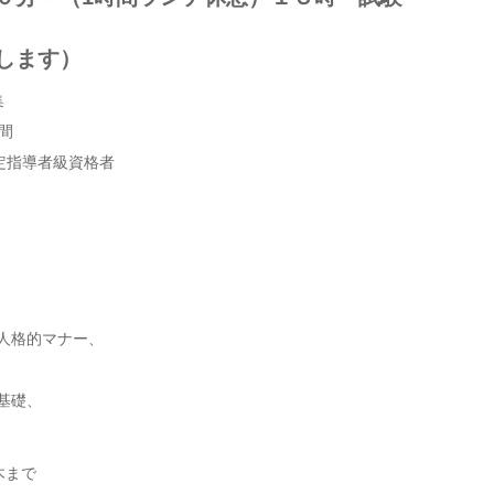
します）
集
時間
定指導者級資格者
人格的マナー、
基礎、
鈴木まで