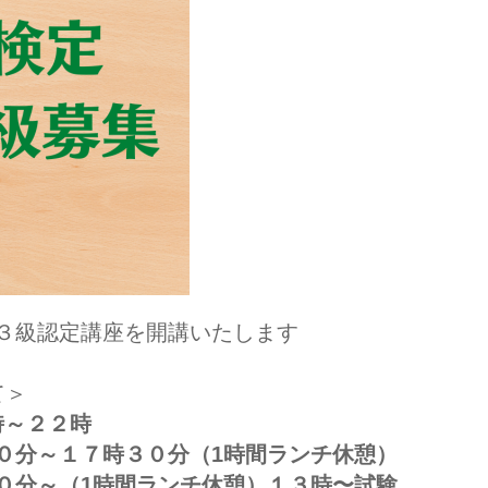
３級認定講座を開講いたします
て＞
時～２２時
～１７時３０分（1時間ランチ休憩）
～（1時間ランチ休憩）１３時〜試験