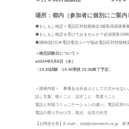
場所：都内（参加者に個別にご案内
◆もしもし検定＝電話応対技能検定3級取得講座募
◆もしもし検定を受けてみませんか？必須講座15
◆講師(財)日本電話電信ユーザ協会電話応対技能検
＜検定試験日について＞
●2024年5月8日（水）
（
13:30試験 14:40実技 15:30終了予定
）
＜講座内容＞ 教養ある社会人としての欠かせない
話し言葉、聴くこと、話すこと、気遣うこと、
電話と対面コミュニケーションの違い。電話応対の
電話の受け方かけ方、取次、伝言の仕方
【お問合せ先】E-mail； inst@visiontech.co.jp 