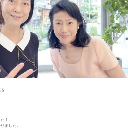
法を
に
した！
がりました。