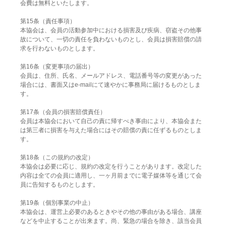
会費は無料といたします。
第15条（責任事項）
本協会は、会員の活動参加中における損害及び疾病、窃盗その他事
故について、一切の責任を負わないものとし、会員は損害賠償の請
求を行わないものとします。
第16条（変更事項の届出）
会員は、住所、氏名、メールアドレス、電話番号等の変更があった
場合には、書面又はe-mailにて速やかに事務局に届けるものとしま
す。
第17条（会員の損害賠償責任）
会員は本協会において自己の責に帰すべき事由により、本協会また
は第三者に損害を与えた場合にはその賠償の責に任ずるものとしま
す。
第18条（この規約の改定）
本協会は必要に応じ、規約の改定を行うことがあります。改定した
内容は全ての会員に適用し、一ヶ月前までに電子媒体等を通じて会
員に告知するものとします。
第19条（個別事業の中止）
本協会は、運営上必要のあるときやその他の事由がある場合、講座
などを中止することが出来ます。尚、緊急の場合を除き、該当会員