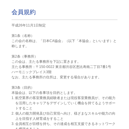
会員規約
平成26年11月1日制定
第1条（名称）
この会の名称は、「日本CA協会」（以下「本協会」といいます）と
称します。
第2条（事務所）
この会は、主たる事務所を下記に置きます。
主たる事務所：〒150-0022 東京都渋谷区恵比寿南二丁目7番1号
ハーモニックプレイス3階
なお、主たる事務所の住所は、変更する場合があります。
第3条（目的）
本協会は、以下の各事項を目的とします。
1. 航空業界の客室乗務員経験者または現役客室乗務員が、その能力
を活用したキャリアをデザインしていく機会を持てるようサポー
トすること
2. 個人の能力開発及び自己実現へ向け、様ざまなスキルや能力の向
上を目指す人材育成をすること
3. 会員相互が目標を持ち、その達成を相互支援できるネットワーク