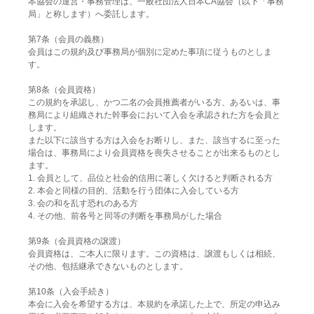
本協会の運営・事務管理は、一般社団法人日本CA協会（以下「事務
局」と称します）へ委託します。
第7条（会員の義務）
会員はこの規約及び事務局が個別に定めた事項に従うものとしま
す。
第8条（会員資格）
この規約を承認し、かつ二名の会員推薦者がいる方、あるいは、事
務局により組織された幹事会において入会を承認された方を会員と
します。
また以下に該当する方は入会をお断りし、また、該当するに至った
場合は、事務局により会員資格を喪失させることが出来るものとし
ます。
1. 会員として、品位と社会的信用に著しく欠けると判断される方
2. 本会と同様の目的、活動を行う団体に入会している方
3. 会の和を乱す恐れのある方
4. その他、前各号と同等の判断を事務局がした場合
第9条（会員資格の譲渡）
会員資格は、ご本人に限ります。この資格は、譲渡もしくは相続、
その他、包括継承できないものとします。
第10条（入会手続き）
本会に入会を希望する方は、本規約を承諾した上で、所定の申込み