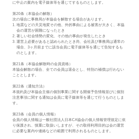
に中止の案内を電子媒体等を通じてするものとします。
第20条（本協会の解散）
次の場合に事務局が本協会を解散する場合があります。
1. 地震などの天災地変その他、外的事由による被害が大きく、本協
会の運営が困難になったとき
2. 著しい社会情勢の変化、その他の事由が発生したとき
3. 運営上必要があると認められたとき尚、会社及び事務局は通常の
場合、3ヶ月前までに該当会員に電子媒体等を通じて告知するも
のとします。
第21条（本協会解散時の会員資格）
本協会解散の場合、全ての会員は退会とし、特別の補償は行わない
こととします。
第22条（通知方法）
本規約及び本協会主催の個別事業に関する開催予告情報並びに個別
注意事項に関する通知は会員に電子媒体等を通じて行うものとしま
す。
第23条（会員の個人情報）
会員の個人情報は一般社団法人日本CA協会の個人情報管理規定に依
り保護され、慎重に取扱いしますが、その取得利用目的は会の運営
に必要な案内や連絡などの範囲で利用されるものとします。