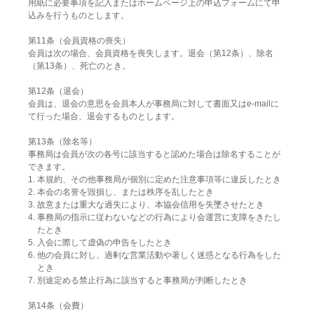
用紙に必要事項を記入またはホームページ上の申込フォームにて申
込みを行うものとします。
第11条（会員資格の喪失）
会員は次の場合、会員資格を喪失します。退会（第12条）、除名
（第13条）、死亡のとき。
第12条（退会）
会員は、退会の意思を会員本人が事務局に対して書面又はe-mailに
て行った場合、退会するものとします。
第13条（除名等）
事務局は会員が次の各号に該当すると認めた場合は除名することが
できます。
1. 本規約、その他事務局が個別に定めた注意事項等に違反したとき
2. 本会の名誉を毀損し、または秩序を乱したとき
3. 故意または重大な過失により、本協会信用を失墜させたとき
4. 事務局の指示に従わないなどの行為により会運営に支障をきたし
たとき
5. 入会に際して虚偽の申告をしたとき
6. 他の会員に対し、過剰な営業活動や著しく迷惑となる行為をした
とき
7. 別途定める禁止行為に該当すると事務局が判断したとき
第14条（会費）