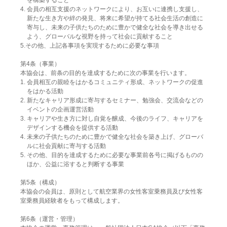
を構築すること
4. 会員の相互支援のネットワークにより、お互いに連携し支援し、
新たな生き方や絆の発見、将来に希望が持てる社会生活の創造に
寄与し、未来の子供たちのために豊かで健全な社会を導き出せる
よう、グローバルな視野を持って社会に貢献すること
5.その他、上記各事項を実現するために必要な事項
第4条（事業）
本協会は、前条の目的を達成するために次の事業を行います。
1. 会員相互の親睦をはかるコミュニティ形成、ネットワークの促進
をはかる活動
2. 新たなキャリア形成に寄与するセミナー、勉強会、交流会などの
イベントの企画運営活動
3. キャリアや生き方に対し自覚を醸成、今後のライフ、キャリアを
デザインする機会を提供する活動
4. 未来の子供たちのために豊かで健全な社会を築き上げ、グローバ
ルに社会貢献に寄与する活動
5. その他、目的を達成するために必要な事業前各号に掲げるものの
ほか、公益に浴すると判断する事業
第5条（構成）
本協会の会員は、原則として航空業界の女性客室乗務員及び女性客
室乗務員経験者をもって構成します。
第6条（運営・管理）