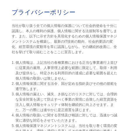
プライバシーポリシー
当社が取り扱う全ての個人情報の保護について社会的使命を十分に
認識し、本人の権利の保護、個人情報に関する法規制等を遵守しま
す。また、以下に示す方針を具現化するための個人情報保護マネジ
メントシステムを構築し、最新のIT技術の動向、社会的要請の変
化、経営環境の変動等を常に認識しながら、その継続的改善に、全
社を挙げて取り組むことをここに宣言します。
1. 個人情報は、上記当社の各種業務における正当な事業遂行上並び
に従業員の雇用、人事管理上必要な範囲に限定して、取得・利用
及び提供をし、特定される利用目的の達成に必要な範囲を超えた
個人情報の取扱いは致しません。
2. 個人情報保護に関する法令、国が定める指針及びその他の規範を
遵守致します。
3. 個人情報の漏えい、滅失、き損などのリスクに対しては、合理的
な安全対策を講じて防止すべく事業の実情に合致した経営資源を
注入し個人情報セキュリティ体制を継続的に向上させます。ま
た、万一の際には速やかに是正措置を講じます。
4. 個人情報の取扱いに関する苦情及び相談に対しては、迅速かつ誠
実に適切な対応をさせていただきます。
5. 個人情報保護マネジメントシステムは、当社を取り巻く環境の変